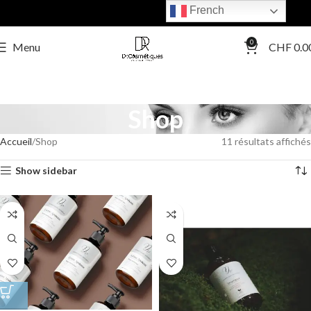
French
0
Menu
CHF
0.0
Shop
Accueil
Shop
11 résultats affichés
Show sidebar