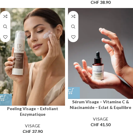
CHF
38.90
Sérum Visage – Vitamine C &
Niacinamide – Eclat & Equilibre
Peeling Visage – Exfoliant
Enzymatique
VISAGE
CHF
41.50
VISAGE
CHF
37.90